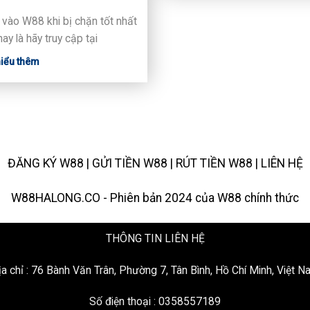
 vào W88 khi bị chặn tốt nhất
nay là hãy truy cập tại
hiểu thêm
ĐĂNG KÝ W88
|
GỬI TIỀN W88
|
RÚT TIỀN W88
|
LIÊN HỆ
W88HALONG.CO - Phiên bản 2024 của W88 chính thức
THÔNG TIN LIÊN HỆ
ịa chỉ : 76 Bành Văn Trân, Phường 7, Tân Bình, Hồ Chí Minh, Việt N
Số điện thoại : 0358557189