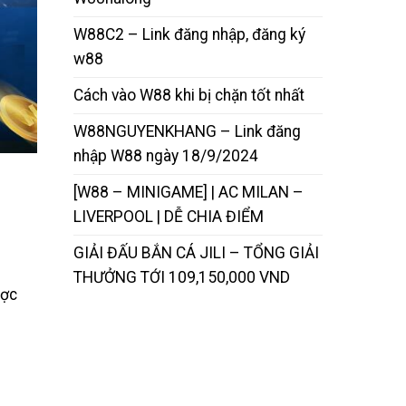
W88C2 – Link đăng nhập, đăng ký
w88
Cách vào W88 khi bị chặn tốt nhất
W88NGUYENKHANG – Link đăng
nhập W88 ngày 18/9/2024
[W88 – MINIGAME] | AC MILAN –
LIVERPOOL | DỄ CHIA ĐIỂM
GIẢI ĐẤU BẮN CÁ JILI – TỔNG GIẢI
THƯỞNG TỚI 109,150,000 VND
ược