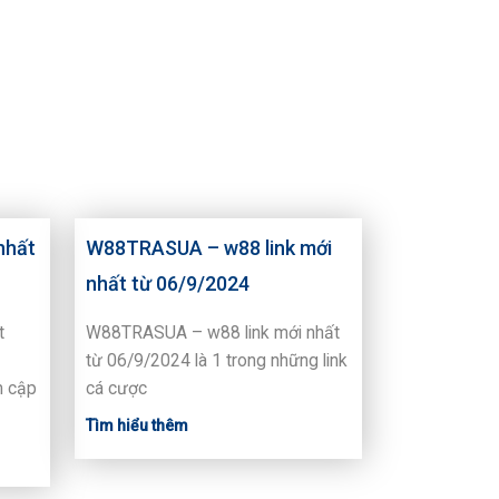
nhất
W88TRASUA – w88 link mới
nhất từ 06/9/2024
t
W88TRASUA – w88 link mới nhất
từ 06/9/2024 là 1 trong những link
m cập
cá cược
Tìm hiểu thêm