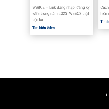
W88C2 – Link đăng nhập, đăng ký
Cách
w88 trong năm 2023. W88C2 thật
hiện 
tiện lợi
Tìm 
Tìm hiểu thêm
Đ