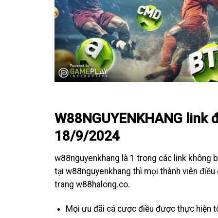
W88NGUYENKHANG link đă
18/9/2024
w88nguyenkhang là 1 trong các link không bị
tại w88nguyenkhang thì mọi thành viên điều
trang w88halong.co.
Mọi ưu đãi cá cược điều được thực hiện 