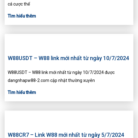
cá cược thể
Tìm hiểu thêm
W88USDT – W88 link mới nhất từ ngày 10/7/2024
W88USDT – W88 link mới nhất từ ngày 10/7/2024 được
dangnhapw88-2.com cập nhật thường xuyên
Tìm hiểu thêm
W88CR7 – Link W88 mới nhất từ ngày 5/7/2024