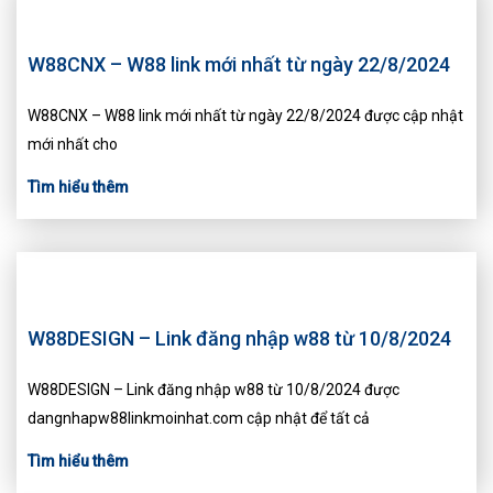
W88CNX – W88 link mới nhất từ ngày 22/8/2024
W88CNX – W88 link mới nhất từ ngày 22/8/2024 được cập nhật
mới nhất cho
Tìm hiểu thêm
W88DESIGN – Link đăng nhập w88 từ 10/8/2024
W88DESIGN – Link đăng nhập w88 từ 10/8/2024 được
dangnhapw88linkmoinhat.com cập nhật để tất cả
Tìm hiểu thêm