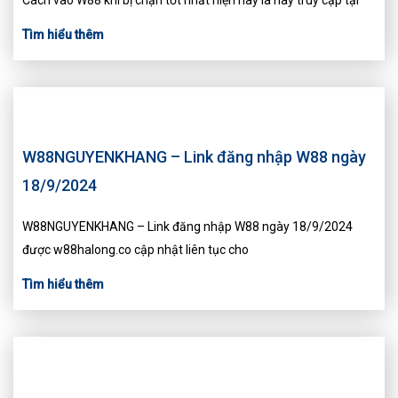
Cách vào W88 khi bị chặn tốt nhất hiện nay là hãy truy cập tại
Tìm hiểu thêm
W88NGUYENKHANG – Link đăng nhập W88 ngày
18/9/2024
W88NGUYENKHANG – Link đăng nhập W88 ngày 18/9/2024
được w88halong.co cập nhật liên tục cho
Tìm hiểu thêm